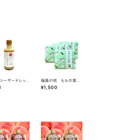
シーザードレッシ
福島の桃 ももの葉
-桃×乳酸菌の力-
茶 ４袋セット ひゃく
8
¥1,500
 福島の桃
ぶんのいち ピーチテ
ィー