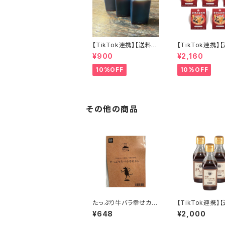
【TikTok連携】【送料無
【TikTok連携】
料】ラーメン屋が作る本
料】【会津郷土料
¥900
¥2,160
物のチャーシュー専用
命】 カップこづゆ
だれ３個セット（８０ｃｃ×
ット お湯を注
10%OFF
10%OFF
３個）焼き豚 煮豚 焼き
３分！
肉 和風 こだわり素材
肉用ソース ステーキに
も
その他の商品
たっぷり牛バラ幸せカレ
【TikTok連携】
ー 単品210ｇ キャンプ
料】会津ソースカ
¥648
¥2,000
AIZU CAMPFOOD
ソース 180ｍｌ