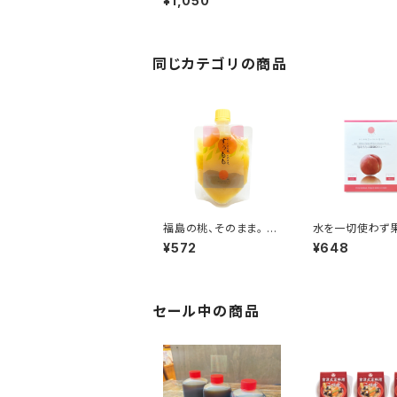
¥1,050
のみで作った 福島も
ものZEROカレー 2個
セット
同じカテゴリの商品
福島の桃、そのまま。 す
水を一切使わず
ぅもも 単品 とろ～り濃
野菜の水分のみ
¥572
¥648
密 常温保存可能
た福島もものZE
レー 単品 福
セール中の商品