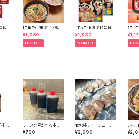
【送料無
【TikTok連携】【送料無
【TikTok連携】【送料無
【Tik
理革
料】会津山塩ラーメン
料】会津磐梯山大噴火
料】福
¥1,080
¥1,080
¥1,1
 ５個セ
喜多方ラーメン 西会津
カレー 200ｇ×2個セッ
辣万能
いで簡単
味噌ラーメン 会津三大
ト 激辛カレー
無添加
10%OFF
10%OFF
10%
ラーメン3食セット
用 麻
能調味
館 福
【送料無
ラーメン屋が作る本物
個包装チャーシュー 中
レトル
ツ丼の
のチャーシュー専用だ
厚切り380g（11枚-18
切り落と
¥700
¥2,090
¥2,6
×３本
れ３個セット（８０ｃｃ×３
枚） 訳あり レトルト イ
g×6