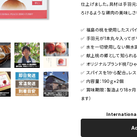
仕上げました。具材は手羽元
ろけるような鶏肉の美味しさ
✅ 福島の桃を使用したスパ
✅ 手羽元が1本丸々入ってボ
✅ 水を一切使用しない無水
✅ 献上桃の郷として知られ
✅ オリジナルブランド桃『ひ
✅ スパイスを1から配合。レ
✅ 内容量：190ｇ×2個
✅ 賞味期限：製造より18ヶ
ます）
Internationa
Ad