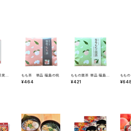
果実と
もも茶 単品 福島の桃
ももの葉茶 単品 福島
ももの
で作っ
の桃
ング 
¥464
¥421
¥64
ROカ
単品
島の桃