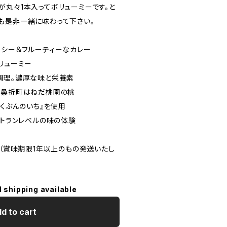
が丸々1本入ってボリューミーです。と
も是非一緒に味わって下さい。
イシー＆フルーティーなカレー
リューミー
調理。濃厚な味と栄養素
る桑折町はねだ桃園の桃
ゃくぶんのいち』を使用
ストランレベルの味の体験
月（賞味期限1年以上のもの発送いたし
l shipping available
d to cart