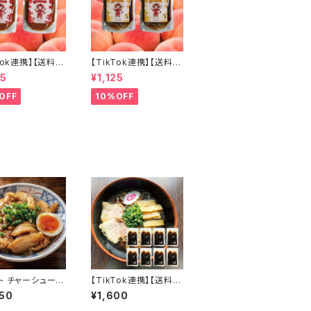
Tok連携】【送料無
【TikTok連携】【送料無
島の桃 桃白醤 麻
料】福島の桃 桃白醤 焼
25
¥1,125
調味料2個セット
き肉のたれ2個セット 無
 化学調味料不使
添加 化学調味料不使用
OFF
10%OFF
辣湯 中華料理 万
肉料理 万能だれ 福島
料 会津ブランド
県産桃使用 焼肉 野菜
島県産桃使用
炒め タレ 会津ブランド
館
ト チャーシュー
【TikTok連携】【送料無
し 600g 100
料】ラーメン スープのみ
50
¥1,600
袋 常温保存 個包
パーフェクトラーメン喜