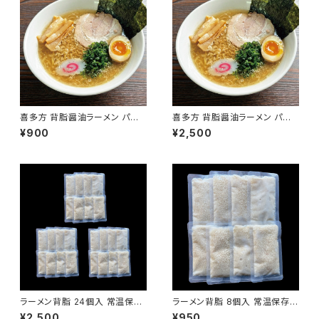
喜多方 背脂醤油ラーメン パー
喜多方 背脂醤油ラーメン パー
フェクトラーメン喜多方 こってり
フェクトラーメン喜多方 こってり
¥900
¥2,500
2食 生麺 常温 会津ブランド館
6食 生麺 常温 会津ブランド館
ラーメン背脂 24個入 常温保存
ラーメン背脂 8個入 常温保存可
可能 賞味期限1年 国産豚 ラー
能 賞味期限1年 国産豚 ラーメ
¥2,500
¥950