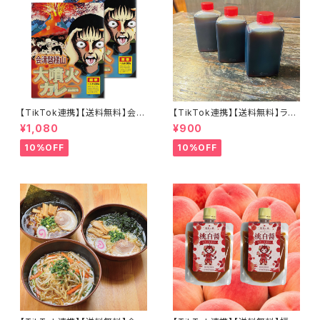
【TikTok連携】【送料無料】会津
【TikTok連携】【送料無料】ラー
磐梯山大噴火カレー 200ｇ×2
メン屋が作る本物のチャーシュ
¥1,080
¥900
個セット 激辛カレー
ー専用だれ３個セット（８０ｃｃ×
３個）焼き豚 煮豚 焼き肉 和風
10%OFF
10%OFF
こだわり素材 肉用ソース ステー
キにも