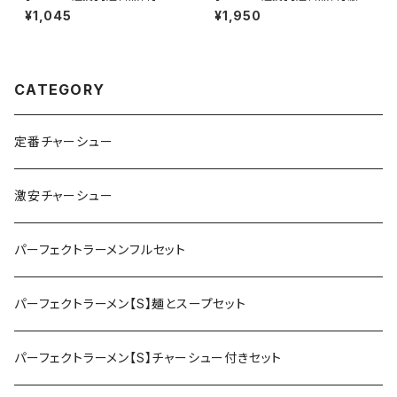
インスパイア オーション100％
+二郎インスパイア 極厚チャー
¥1,045
¥1,950
麺×4食セット 麺のみ 太麺
シュー付き 辛杉家の憂鬱2nd
辛杉ジョロキュア 辛すぎInspir
e 凶-KYO-2個セット
CATEGORY
定番チャーシュー
激安チャーシュー
パーフェクトラーメンフルセット
パーフェクトラーメン【S】麺とスープセット
パーフェクトラーメン【S】チャーシュー付きセット