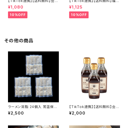
【TikTok連携】【送料無料】会津
【TikTok連携】【送料無料】福島
山塩ラーメン 喜多方ラーメン 西
の桃 桃白醤 麻辣万能調味料2
¥1,080
¥1,125
会津味噌ラーメン 会津三大ラー
個セット 無添加 化学調味料不
メン3食セット
使用 麻辣湯 中華料理 万能調味
10%OFF
10%OFF
料 会津ブランド館 福島県産桃
使用
その他の商品
ラーメン背脂 24個入 常温保存
【TikTok連携】【送料無料】会津
可能 賞味期限1年 国産豚 ラー
ソースカツ丼のソース 180ｍ
¥2,500
¥2,000
メン二郎インスパイア 個包装 レ
ｌ×３本セット ご当地ソース
トルト 背脂ラーメン こってり 濃
厚 備蓄 長期保存可 会津ブラン