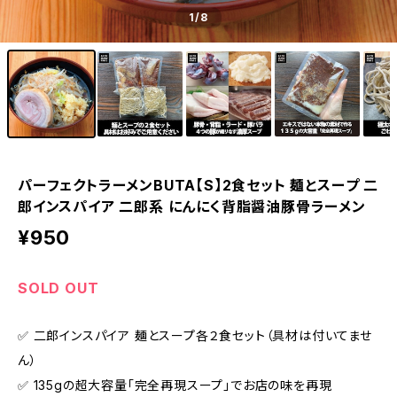
1
/8
パーフェクトラーメンBUTA【S】2食セット 麺とスープ 二
郎インスパイア 二郎系 にんにく背脂醤油豚骨ラーメン
¥950
SOLD OUT
✅ 二郎インスパイア 麺とスープ各２食セット（具材は付いてませ
ん）
✅ 135gの超大容量「完全再現スープ」でお店の味を再現