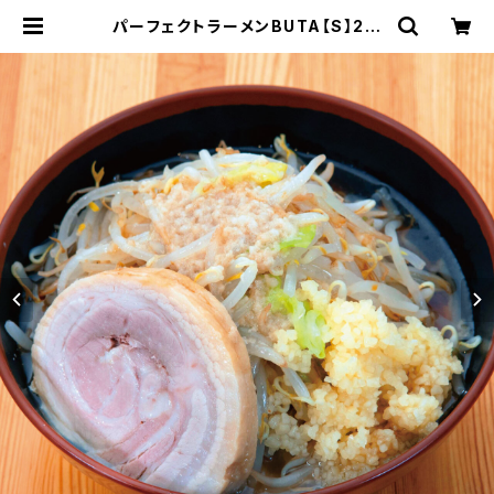
パーフェクトラーメンBUTA【S】2食
セット 麺とスープ 二郎インスパイア
二郎系 にんにく背脂醤油豚骨ラーメ
ン | 会津ブランド館 EC shop