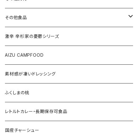
その他食品
ご飯のお供
激辛 辛杉家の憂鬱シリーズ
会津の馬刺し
AIZU CAMPFOOD
果実
素材感が凄いドレッシング
会津のうまいもの
ふくしまの桃
レトルトカレー・長期保存可食品
国産チャーシュー