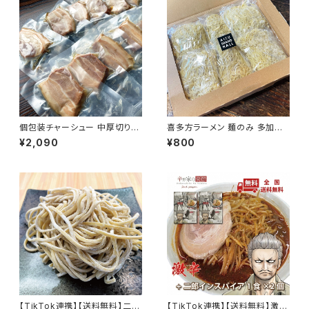
ド館
個包装チャーシュー 中厚切り3
喜多方ラーメン 麺のみ 多加水
80g（11枚-18枚） 訳あり レトル
麺 中太麺 縮れ麺 五十嵐製麺
¥2,090
¥800
ト インスタントラーメン具材 ア
生めん 140ｇ×6食
ウトドアにも
【TikTok連携】【送料無料】二郎
【TikTok連携】【送料無料】激辛