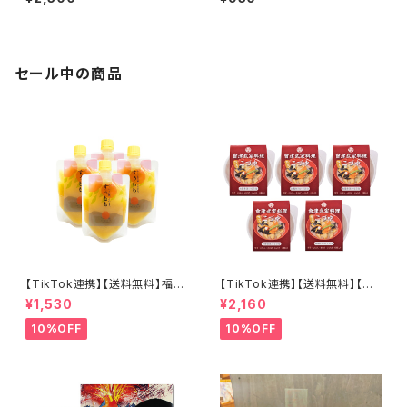
メン二郎インスパイア 個包装 レ
ン二郎インスパイア 個包装 レト
トルト 背脂ラーメン こってり 濃
ルト 背脂ラーメン こってり 濃厚
厚 備蓄 長期保存可 会津ブラン
備蓄 長期保存可 会津ブランド
ド館
館
セール中の商品
【TikTok連携】【送料無料】福島
【TikTok連携】【送料無料】【会
の桃、そのまま。 すぅもも×4個
津郷土料理革命】 カップこづゆ
¥1,530
¥2,160
セット とろ～り濃密 常温保存
５個セット お湯を注いで簡単３
可能
分！
10%OFF
10%OFF