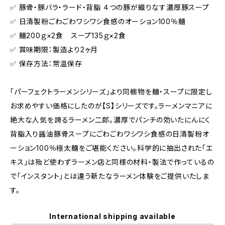
✅ 豚骨・豚バラ・ラード・背脂 ４つの豚が織りなす濃厚豚スープ
✅ 日清製粉ごわごわワシワシ食感のオーション100％麺
✅ 麺200ｇ×2食 スープ135ｇ×2食
✅ 賞味期限：製造より2ヶ月
✅ 保存方法：常温保存
「パーフェクトラーメンシリーズ」より同梱物を麺・スープに限定し
お求めやすい価格にしたのが【S】シリーズです。ラーメンマニアに
絶大な人気を誇るラーメン二郎。濃厚でパンチの効いたにんにく
背脂入り醤油豚骨スープにごわごわワシワシ食感の日清製粉オ
ーション100％極太麺をご堪能ください。科学的に抽出された「エ
キス」は殆ど使わずラーメン店と同様の材料・製法で作っているの
で「インスタント」とは違う新たなラーメン体験をご提供いたしま
す。
International shipping available