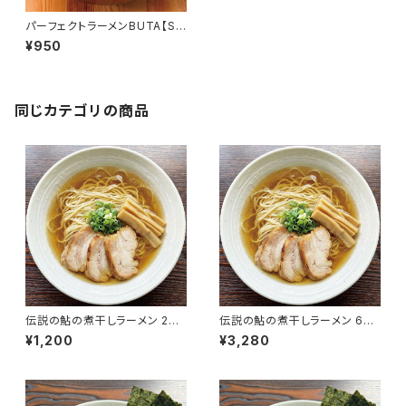
パーフェクトラーメンBUTA【S】
2食セット 麺とスープ 二郎イン
¥950
スパイア 二郎系 にんにく背脂醤
油豚骨ラーメン
同じカテゴリの商品
伝説の鮎の煮干しラーメン 2食
伝説の鮎の煮干しラーメン 6食
入り 淡口醤油 パーフェクトラー
入り 淡口醤油 パーフェクトラー
¥1,200
¥3,280
メン 国産鮎 多加水細麺 鮎煮干
メン 国産鮎 多加水細麺 鮎煮干
し香味油 希少ラーメン 限定 会
し香味油 希少ラーメン 限定 会
津ブランド館
津ブランド館