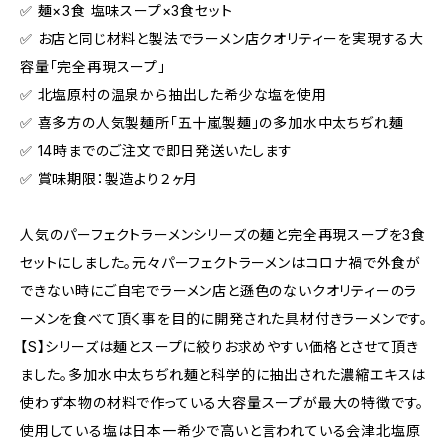
✅️ 麺×3食 塩味スープ×3食セット
✅️ お店と同じ材料と製法でラーメン店クオリティーを実現する大
容量「完全再現スープ」
✅️ 北塩原村の温泉から抽出した希少な塩を使用
✅️ 喜多方の人気製麺所「五十嵐製麺」の多加水中太ちぢれ麺
✅️ 14時までのご注文で即日発送いたします
✅️ 賞味期限：製造より２ヶ月
人気のパーフェクトラーメンシリーズの麺と完全再現スープを3食
セットにしました。元々パーフェクトラーメンはコロナ禍で外食が
できない時にご自宅でラーメン店と遜色のないクオリティーのラ
ーメンを食べて頂く事を目的に開発された具材付きラーメンです。
【S】シリーズは麺とスープに絞りお求めやすい価格とさせて頂き
ました。多加水中太ちぢれ麺と科学的に抽出された濃縮エキスは
使わず本物の材料で作っている大容量スープが最大の特徴です。
使用している塩は日本一希少で高いと言われている会津北塩原