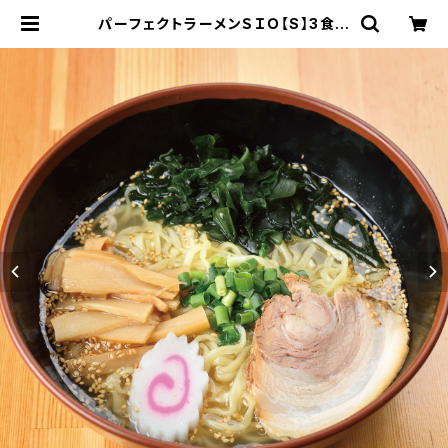
パーフェクトラーメンＳＩＯ【S】3食セ
ット 麺とスープ 塩ラーメン 生麺 多加
水中太縮れ麺 会津の山で取れる希少
な山塩 | 会津ブランド館 EC shop