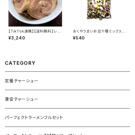
【TikTok連携】【送料無料】レト
おくやうまいお豆十種ミックス
ルトチャーシュー極厚カット8枚
単品 会津よりお届け
¥3,240
¥540
600g 個包装 アウトドア 備蓄
食 非常食 賞味期限1年
CATEGORY
定番チャーシュー
激安チャーシュー
パーフェクトラーメンフルセット