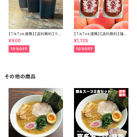
【TikTok連携】【送料無料】ラー
【TikTok連携】【送料無料】福島
メン屋が作る本物のチャーシュ
の桃 桃白醤 麻辣万能調味料2
¥900
¥1,125
ー専用だれ３個セット（８０ｃｃ×
個セット 無添加 化学調味料不
３個）焼き豚 煮豚 焼き肉 和風
使用 麻辣湯 中華料理 万能調味
10%OFF
10%OFF
こだわり素材 肉用ソース ステー
料 会津ブランド館 福島県産桃
キにも
使用
その他の商品