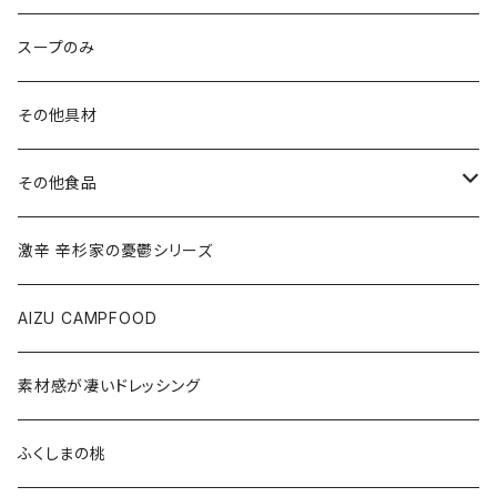
スープのみ
その他具材
その他食品
ご飯のお供
激辛 辛杉家の憂鬱シリーズ
会津の馬刺し
AIZU CAMPFOOD
果実
素材感が凄いドレッシング
会津のうまいもの
ふくしまの桃