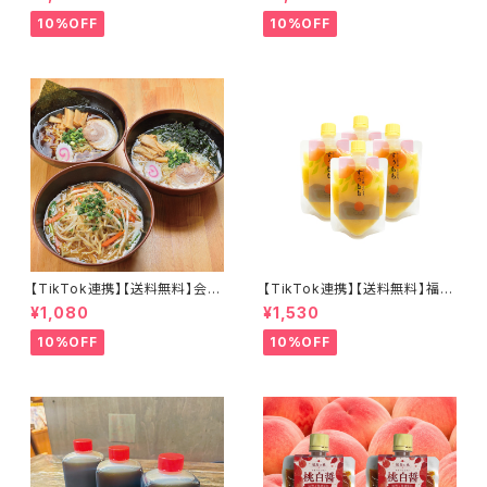
個セット 激辛カレー
５個セット お湯を注いで簡単３
分！
10%OFF
10%OFF
【TikTok連携】【送料無料】会津
【TikTok連携】【送料無料】福島
山塩ラーメン 喜多方ラーメン 西
の桃、そのまま。 すぅもも×4個
¥1,080
¥1,530
会津味噌ラーメン 会津三大ラー
セット とろ～り濃密 常温保存
メン3食セット
可能
10%OFF
10%OFF