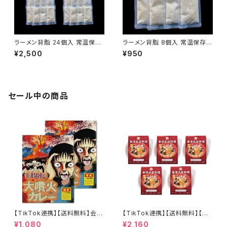
ラーメン背脂 24個入 常温保存
ラーメン背脂 8個入 常温保存可
可能 賞味期限1年 国産豚 ラー
能 賞味期限1年 国産豚 ラーメ
¥2,500
¥950
メン二郎インスパイア 個包装 レ
ン二郎インスパイア 個包装 レト
トルト 背脂ラーメン こってり 濃
ルト 背脂ラーメン こってり 濃厚
厚 備蓄 長期保存可 会津ブラン
備蓄 長期保存可 会津ブランド
ド館
館
セール中の商品
【TikTok連携】【送料無料】会津
【TikTok連携】【送料無料】【会
磐梯山大噴火カレー 200ｇ×2
津郷土料理革命】 カップこづゆ
¥1,080
¥2,160