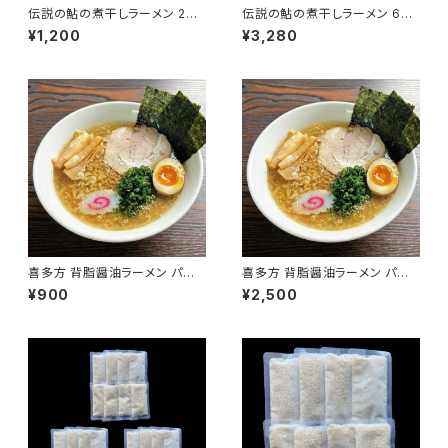
伝説の鮎の煮干しラーメン 2食
伝説の鮎の煮干しラーメン 6食
入り 淡口醤油 パーフェクトラー
入り 淡口醤油 パーフェクトラー
¥1,200
¥3,280
メン 国産鮎 多加水細麺 鮎煮干
メン 国産鮎 多加水細麺 鮎煮干
し香味油 希少ラーメン 限定 会
し香味油 希少ラーメン 限定 会
津ブランド館
津ブランド館
喜多方 背脂醤油ラーメン パー
喜多方 背脂醤油ラーメン パー
フェクトラーメン喜多方 こってり
フェクトラーメン喜多方 こってり
¥900
¥2,500
2食 生麺 常温 会津ブランド館
6食 生麺 常温 会津ブランド館