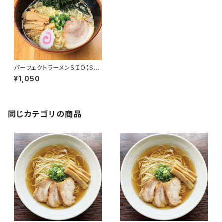
パーフェクトラーメンＳＩＯ【S】3
食セット 麺とスープ 塩ラーメン
¥1,050
生麺 多加水中太縮れ麺 会津の
山で取れる希少な山塩
同じカテゴリの商品