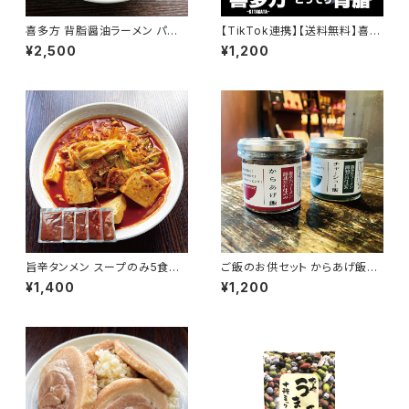
喜多方 背脂醤油ラーメン パー
【TikTok連携】【送料無料】喜多
フェクトラーメン喜多方 こってり
方 背脂醤油ラーメン パーフェク
¥2,500
¥1,200
6食 生麺 常温 会津ブランド館
トラーメン喜多方 こってり 2食
生麺 常温 会津ブランド館
旨辛タンメン スープのみ5食セ
ご飯のお供セット からあげ飯＆
ット 濃厚辛味噌ラーメンスープ
チャーシュー飯セット 唐揚げ・焼
¥1,400
¥1,200
140g大容量 エキスなどは極力
豚の美味しさそのままに 喜多方
控えたパーフェクトラーメン用
醤油ラーメン仕込み お取り寄せ
会津ブランド館
瓶詰めおかず ご飯のおとも