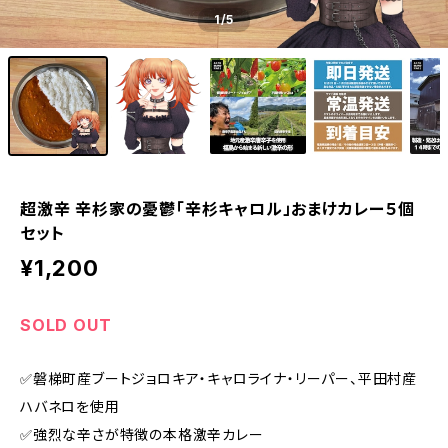
1
/5
超激辛 辛杉家の憂鬱「辛杉キャロル」おまけカレー５個
セット
¥1,200
SOLD OUT
✅️磐梯町産ブートジョロキア・キャロライナ・リーパー、平田村産
ハバネロを使用
✅️強烈な辛さが特徴の本格激辛カレー