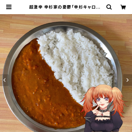
超激辛 辛杉家の憂鬱「辛杉キャロル」
おまけカレー５個セット | 会津ブラン
ド館 EC shop