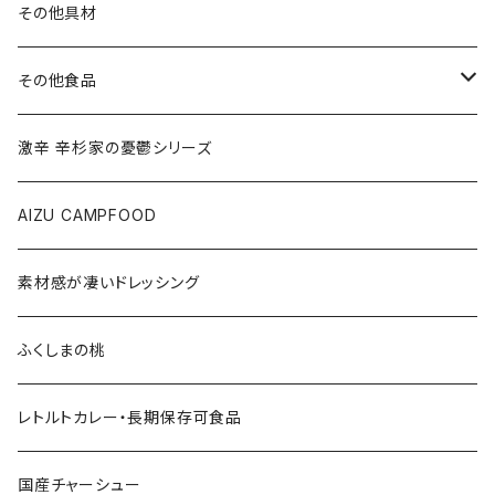
その他具材
その他食品
ご飯のお供
激辛 辛杉家の憂鬱シリーズ
会津の馬刺し
AIZU CAMPFOOD
果実
素材感が凄いドレッシング
会津のうまいもの
ふくしまの桃
レトルトカレー・長期保存可食品
国産チャーシュー