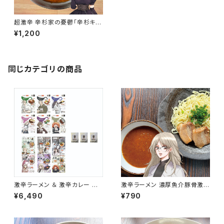
超激辛 辛杉家の憂鬱「辛杉キャ
ロル」おまけカレー５個セット
¥1,200
同じカテゴリの商品
激辛ラーメン ＆ 激辛カレー 辛
激辛ラーメン 濃厚魚介豚骨激辛
杉家の憂鬱 コンプリートセット1
つけ麺 辛杉家の憂鬱2nd 辛す
¥6,490
¥790
2食（カレー6食+麺系6食） 辛す
ぎInspire凪-NAGI- 生麺 豚骨
ぎInspire 二郎 味噌 担々麺 焼
つけ麺 具材付き チャーシュー付
きそば つけ麺 激辛セット 会津
き 特濃つけ麺
ブランド館