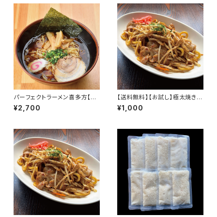
豚骨味噌 辛ラーメン 激辛 タン
メン 常温 会津ブランド館
パーフェクトラーメン喜多方【S】
【送料無料】【お試し】極太焼きそ
9食セット 麺とスープ 喜多方ラ
ば 4食セット もちもち 麺とソー
¥2,700
¥1,000
ーメン 生麺 多加水中太縮れ麺
ス 常温保存可 賞味期限5ヶ月
醤油 煮干し
非常食 備蓄食 保存食 アウトド
ア にも