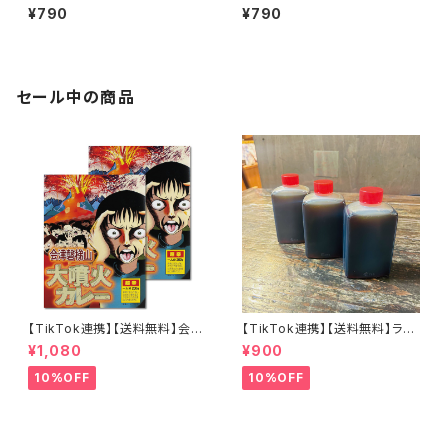
辛杉家の憂鬱2nd 辛すぎInspi
ャーシュー付き 辛杉家の憂鬱2
¥790
¥790
re 零-ZERO- ダブルチャーシュ
nd 辛杉シゲキ 辛すぎInspire
ー 濃厚ピーナッツ担々麺
激 -GEKI-
セール中の商品
【TikTok連携】【送料無料】会津
【TikTok連携】【送料無料】ラー
磐梯山大噴火カレー 200ｇ×2
メン屋が作る本物のチャーシュ
¥1,080
¥900
個セット 激辛カレー
ー専用だれ３個セット（８０ｃｃ×
３個）焼き豚 煮豚 焼き肉 和風
10%OFF
10%OFF
こだわり素材 肉用ソース ステー
キにも