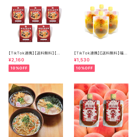
【TikTok連携】【送料無料】【会
【TikTok連携】【送料無料】福島
津郷土料理革命】 カップこづゆ
の桃、そのまま。 すぅもも×4個
¥2,160
¥1,530
５個セット お湯を注いで簡単３
セット とろ～り濃密 常温保存
分！
可能
10%OFF
10%OFF