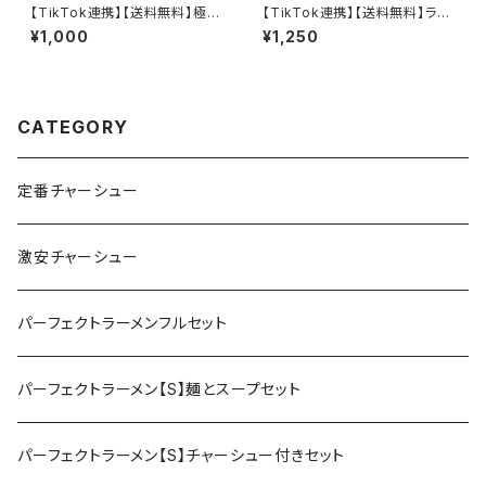
【TikTok連携】【送料無料】極太
【TikTok連携】【送料無料】ラー
焼きそば 4食セット もちもち 麺
メン背脂 8個入 常温保存可能
¥1,000
¥1,250
とソース 常温保存可 賞味期限5
賞味期限1年 国産豚 ラーメン二
ヶ月 非常食 備蓄食 保存食 アウ
郎インスパイア 個包装 レトルト
トドア にも
背脂ラーメン こってり 濃厚 備
蓄 長期保存可 会津ブランド館
CATEGORY
定番チャーシュー
激安チャーシュー
パーフェクトラーメンフルセット
パーフェクトラーメン【S】麺とスープセット
パーフェクトラーメン【S】チャーシュー付きセット