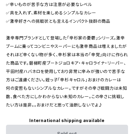
✅️辛いものが苦手な方は注意が必要なレベル
✅️具を入れず、素材を楽しめるシンプルなカレー
✅️激辛好きへの挑戦状とも言えるインパクト抜群の商品
激辛専門ブランドとして登場した「辛杉家の憂鬱」シリーズ。激辛
ブームに乗ってコンビニやスーパーにも激辛商品は増えましたが
それほど辛くない物が多く、辛杉家は本当の「辛党」向けに作られ
た商品です。磐梯町産ブートジョロキア・キャロライナ・リーパー、
平田村産ハバネロを使用しており非常に辛みが強いので苦手な
方はご遠慮ください。姪っ子「辛杉キャロル」おまけのカレーは
何の変哲もないシンプルなカレー。ですがその辛さ戦闘力は未知
数、食べた方にしかわからない未知のカレー。この辛さに挑戦し
たい方は是非。。おまけだと思って油断しないでよ♪
International shipping available
Sold out