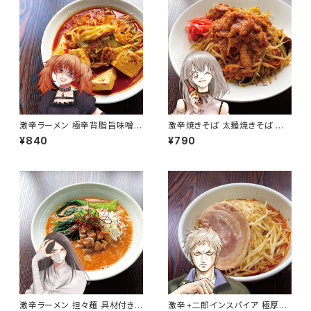
激辛ラーメン 極辛背脂旨味噌タ
激辛焼きそば 太麺焼きそば 具
ンメン 辛杉家の憂鬱2nd 辛す
材付き 辛杉家の憂鬱2nd 辛す
¥840
¥790
ぎInspire極-GOKU- 生麺 濃
ぎInspire 凛-RIN- ニンニク背
厚味噌ラーメン 極辛背脂付き
脂 ホルモン焼きそば（極太）
シリーズ最強の辛さ 激辛危険・
注意
激辛ラーメン 担々麺 具材付き
激辛+二郎インスパイア 極厚チ