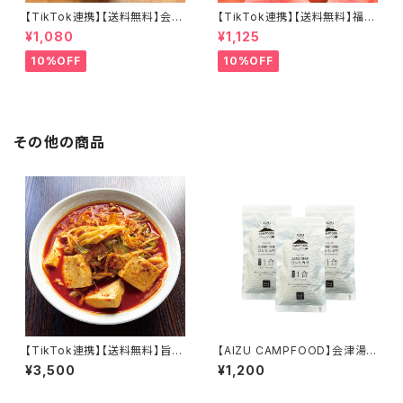
【TikTok連携】【送料無料】会津
【TikTok連携】【送料無料】福島
山塩ラーメン 喜多方ラーメン 西
の桃 桃白醤 麻辣万能調味料2
¥1,080
¥1,125
会津味噌ラーメン 会津三大ラー
個セット 無添加 化学調味料不
メン3食セット
使用 麻辣湯 中華料理 万能調味
10%OFF
10%OFF
料 会津ブランド館 福島県産桃
使用
その他の商品
【TikTok連携】【送料無料】旨辛
【AIZU CAMPFOOD】会津湯
タンメン パーフェクトラーメンK
川村産コシヒカリ無洗米1合×3
¥3,500
¥1,200
ARAMISO 6食セット 濃厚辛味
個セット
噌ラーメン 160g大容量 生麺