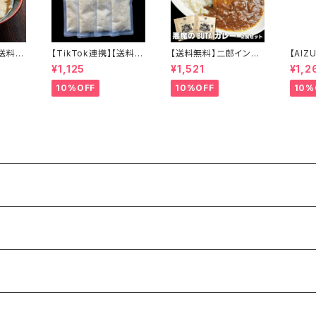
【送料無
【TikTok連携】【送料無
【送料無料】二郎インス
【AIZ
ラーメ
料】ラーメン背脂 8個入
パイア 悪魔のBUTAカ
酒塩ア
¥1,125
¥1,521
¥1,2
ラーメン
常温保存可能 賞味期限
レー 2食セット 中辛 背
×3本
ット 麺と
1年 国産豚 ラーメン二
脂ニンニク 巨大チャー
10%OFF
10%OFF
10%
系ラーメ
郎インスパイア 個包装
シュー こってり レトルト
寄せグル
レトルト 背脂ラーメン
カレー 常温 会津ブラン
24年
こってり 濃厚 備蓄 長期
ド館
保存可 会津ブランド館