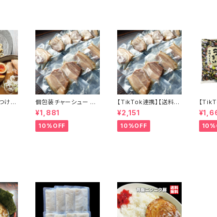
つけ麺
個包装チャーシュー 中
【TikTok連携】【送料無
【Tik
５個セ
厚切り380g（11枚-18
料】個包装チャーシュー
料】会
¥1,881
¥2,151
¥1,6
ティー
枚） 訳あり レトルト イ
中厚切り380g（11枚-1
や う
醤油豚
ンスタントラーメン具材
8枚） 訳あり レトルト イ
クス3
10%OFF
10%OFF
10%
ープの
アウトドアにも
ンスタントラーメン具材
ラーメン
アウトドアにも