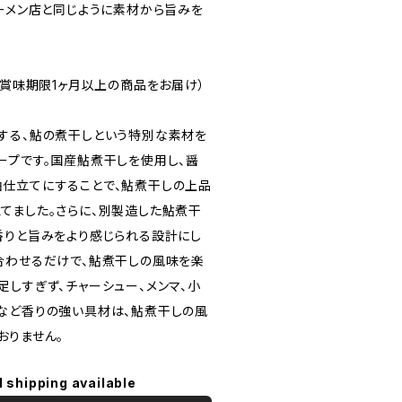
ラーメン店と同じように素材から旨みを
月（賞味期限1ヶ月以上の商品をお届け）
する、鮎の煮干しという特別な素材を
ープです。国産鮎煮干しを使用し、醤
仕立てにすることで、鮎煮干しの上品
てました。さらに、別製造した鮎煮干
香りと旨みをより感じられる設計にし
合わせるだけで、鮎煮干しの風味を楽
足しすぎず、チャーシュー、メンマ、小
など香りの強い具材は、鮎煮干しの風
おりません。
l shipping available