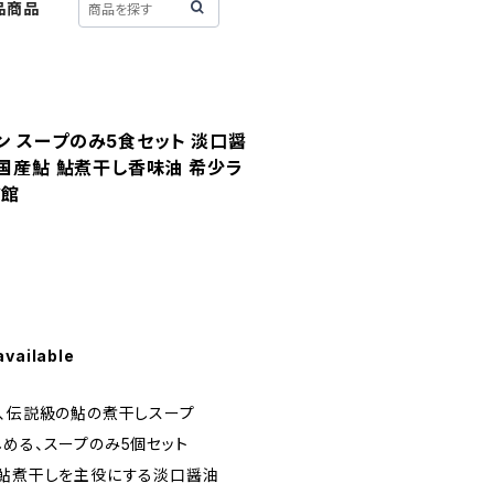
品商品
 スープのみ5食セット 淡口醤
 国産鮎 鮎煮干し香味油 希少ラ
ド館
available
る、伝説級の鮎の煮干しスープ
しめる、スープのみ5個セット
た、鮎煮干しを主役にする淡口醤油