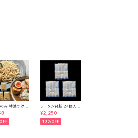
のみ 特濃つけ麺
ラーメン背脂 24個入
骨スープ ５個セ
常温保存可能 賞味期限
50
¥2,250
お店クオリティー
1年 国産豚 ラーメン二
タレ 濃厚醤油豚
郎インスパイア 個包装
OFF
10%OFF
粉 常温 スープの
レトルト 背脂ラーメン
ーフェクトラーメン
こってり 濃厚 備蓄 長期
ランド館
保存可 会津ブランド館