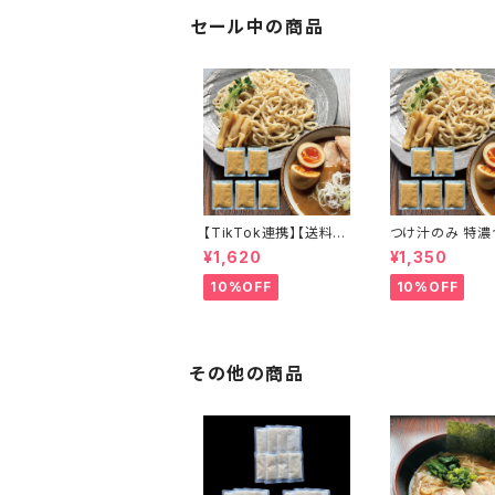
セール中の商品
【TikTok連携】【送料無
つけ汁のみ 特濃
料】つけ汁のみ 特濃つ
魚介豚骨スープ 
¥1,620
¥1,350
け麺 魚介豚骨スープ ５
ット お店クオリ
個セット お店クオリティ
つけ麺タレ 濃厚
10%OFF
10%OFF
ー つけ麺タレ 濃厚醤
骨 魚粉 常温 ス
油豚骨 魚粉 常温 スー
み パーフェクト
プのみ パーフェクトラー
会津ブランド館
メン 会津ブランド館
その他の商品