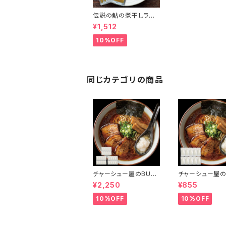
伝説の鮎の煮干しラー
メン スープのみ5食セッ
¥1,512
ト 淡口醤油 パーフェク
トラーメン 国産鮎 鮎煮
10%OFF
干し香味油 希少ラーメ
ン 限定 会津ブランド館
同じカテゴリの商品
チャーシュー屋のBUTA
チャーシュー屋の
アブラ 50g×30袋 個包
アブラ 50g×10
¥2,250
¥855
装 豚ラード 炒飯 野菜
装 豚ラード 炒飯
炒め 煮物 ラーメン 背
炒め 煮物 ラーメ
10%OFF
10%OFF
脂 常温 長期保存 会津
脂 常温 長期保存
ブランド館
ブランド館