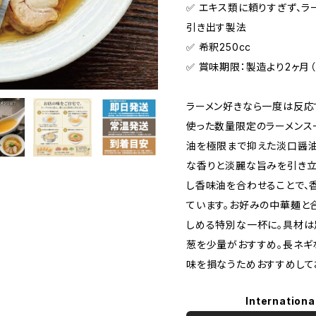
✅️ エキス類に頼りすぎず、
引き出す製法
✅️ 希釈250cc
✅️ 賞味期限：製造より2ヶ
ラーメン好きなら一度は反応
使った数量限定のラーメンス
油を極限まで抑えた淡口醤油
な香りと淡麗な旨みを引き立
し香味油を合わせることで、
ています。お好みの中華麺と
しめる特別な一杯に。具材は
葱を少量がおすすめ。長ネギ
味を損なうためおすすめして
Internationa