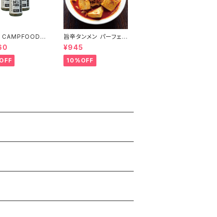
U CAMPFOOD】
旨辛タンメン パーフェク
ウトドアミックス
トラーメンKARAMISO
60
¥945
セット
2食セット 濃厚辛味噌ラ
ーメン 160g大容量 生
OFF
10%OFF
麺 豚骨味噌 辛ラーメン
激辛 タンメン 常温 会
津ブランド館