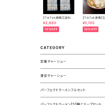
【TikTok連携】【送料無
【TikTok連携】
料】ラーメン背脂 24個
料】横浜醤油豚骨
¥2,880
¥3,105
入 常温保存可能 賞味
ン パーフェクト
期限1年 国産豚 ラーメ
IE-K【S】6食セ
10%OFF
10%OFF
ン二郎インスパイア 個
スープセット 家
包装 レトルト 背脂ラー
ン 鶏油 お取り
メン こってり 濃厚 備蓄
メ 常温保存 20
長期保存可 会津ブラン
7月改良版
ド館
CATEGORY
定番チャーシュー
激安チャーシュー
パーフェクトラーメンフルセット
パーフェクトラーメン【S】麺とスープセット