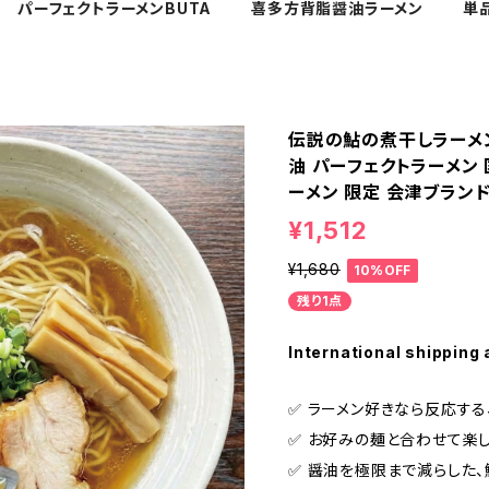
パーフェクトラーメンBUTA
喜多方背脂醤油ラーメン
単
伝説の鮎の煮干しラーメン
油 パーフェクトラーメン
ーメン 限定 会津ブラン
¥1,512
¥1,680
10%OFF
残り1点
International shipping 
✅️ ラーメン好きなら反応す
✅️ お好みの麺と合わせて楽
✅️ 醤油を極限まで減らし