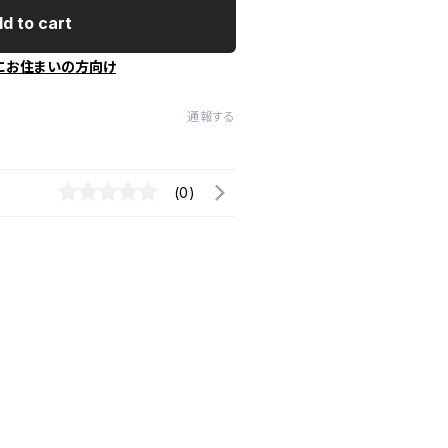
d to cart
にお住まいの方向け
通報する
(0)