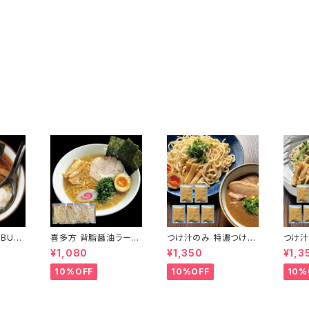
BUTA
喜多方 背脂醤油ラーメ
つけ汁のみ 特濃つけ麺
つけ汁
袋 個包
ンスープのみ5食セット
極にぼしスープ ５個セ
魚介豚
¥1,080
¥1,350
¥1,3
 野菜
こってり系 140g大容量
ット お店クオリティー
ット 
ン 背
エキスなどは極力控え
つけ麺タレ 大量煮干し
つけ麺
10%OFF
10%OFF
10%
 会津
たパーフェクトラーメン
魚粉 常温 スープのみ
骨 魚
用 常温 会津ブランド館
パーフェクトラーメン 会
み パ
津ブランド館
会津ブ