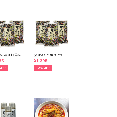
Tok連携】【送料無
会津よりお届け おく
津よりお届け おく
や うまいお豆十種ミッ
65
¥1,395
まいお豆十種ミッ
クス3個セット
個セット
OFF
10%OFF