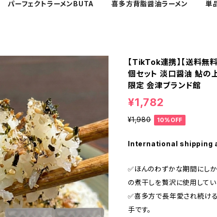
パーフェクトラーメンBUTA
喜多方背脂醤油ラーメン
単
【TikTok連携】【送料
個セット 淡口醤油 鮎の
限定 会津ブランド館
¥1,782
¥1,980
10%OFF
International shipping 
✅️ほんのわずかな期間にし
の煮干しを贅沢に使用してい
✅️喜多方で長年愛され続け
手です。