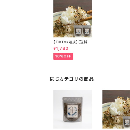
【TikTok連携】【送料無
料】ふりかけ 国産春鮎
¥1,782
ふりかけ 2個セット 淡
口醤油 鮎の上品な旨み
10%OFF
ご飯のお供 振り掛け 限
定 会津ブランド館
同じカテゴリの商品