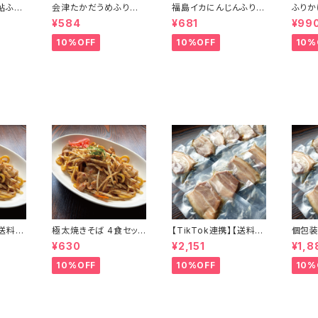
鮎ふり
会津たかだうめふりか
福島イカにんじんふりか
ふりか
淡口醤
け 単品 ふりかけ 梅の
け 単品 ふりかけ 人参
めふり
¥584
¥681
¥99
み ご
香りが楽しめる風味豊
とイカの上品な味わい
の香り
 限
かな味わい ご飯のお供
ご飯のお供 振り掛け ご
豊かな
10%OFF
10%OFF
10%
館
振り掛け ご当地グルメ
当地グルメ 郷土料理
供 振
郷土料理
メ 郷
【送料無
極太焼きそば 4食セット
【TikTok連携】【送料無
個包装
 4食セ
もちもち 麺とソース 常
料】個包装チャーシュー
厚切り3
¥630
¥2,151
¥1,8
とソー
温保存可 賞味期限5ヶ
中厚切り380g（11枚-1
枚） 
賞味期
月 非常食 備蓄食 保存
8枚） 訳あり レトルト イ
ンスタ
10%OFF
10%OFF
10%
 備蓄食
食 アウトドア にも
ンスタントラーメン具材
アウト
 にも
アウトドアにも