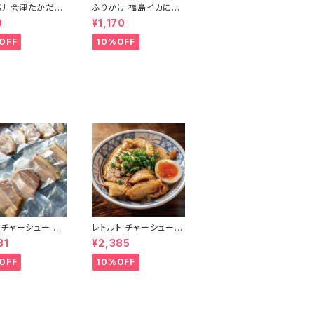
け 会津たかだう
ふりかけ 福島イカにん
かけ2個セット 梅
じんふりかけ2個セット
0
¥1,170
が楽しめる風味
人参とイカの上品な味
味わい ご飯のお
わい ご飯のお供 振り掛
OFF
10%OFF
り掛け ご当地グル
け ご当地グルメ 郷土料
土料理
理
チャーシュー 中
レトルト チャーシュー
80g（11枚-18
切り落とし 600g 100
81
¥2,385
訳あり レトルト イ
g×6袋 常温保存 個包
ントラーメン具材
装 激安 訳あり 豚バラ
OFF
10%OFF
ドアにも
専用たれ付 焼豚 ラーメ
ン 会津ブランド館