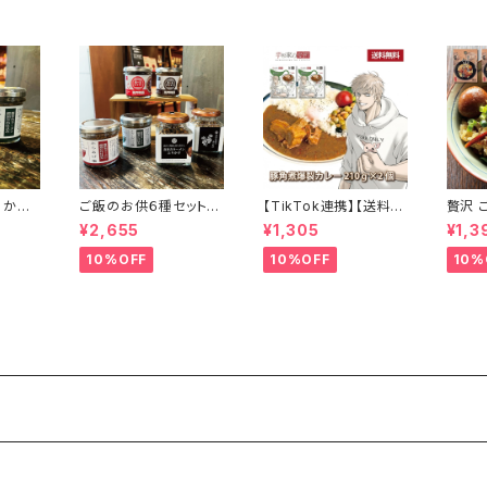
 から
ご飯のお供６種セット
【TikTok連携】【送料無
贅沢 
シュー
からあげ飯 チャーシュ
料】超激辛 辛杉家の憂
ュー 
¥2,655
¥1,305
¥1,3
・焼豚の
ー飯 食べるウマラー 食
鬱「辛杉シゲキ」豚角煮
喜多方
に 喜
べるウマミソセット 喜多
爆裂カレー2個セット
込みチ
10%OFF
10%OFF
10%
ン仕込
方ラーメンふりかけ 会
合用（
瓶詰め
津の蕎麦ふりかけ 瓶詰
個セッ
とも
めおかず ギフト プレゼ
干だし
ント お取り寄せ
時短料
ブラン