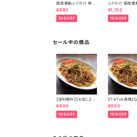
国産春鮎ふりかけ 単品
ふりかけ 国産春
ふりかけ 淡口醤油 鮎の
かけ 2個セット 
¥882
¥1,152
上品な旨み ご飯のお供
油 鮎の上品な旨
振り掛け 限定 会津ブラ
飯のお供 振り掛け
10%OFF
10%OFF
ンド館
定 会津ブランド
セール中の商品
【送料無料】【お試し】極
【TikTok連携】
太焼きそば 4食セット
料】極太焼きそば
¥900
¥900
もちもち 麺とソース 常
ット もちもち 麺
温保存可 賞味期限5ヶ
ス 常温保存可 
10%OFF
10%OFF
月 非常食 備蓄食 保存
限5ヶ月 非常食
食 アウトドア にも
保存食 アウトドア