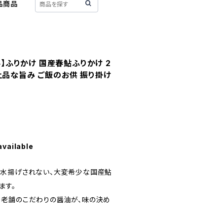
品商品
無料】ふりかけ 国産春鮎ふりかけ 2
上品な旨み ご飯のお供 振り掛け
available
か水揚げされない、大変希少な国産鮎
ます。
る老舗のこだわりの醤油が、味の決め