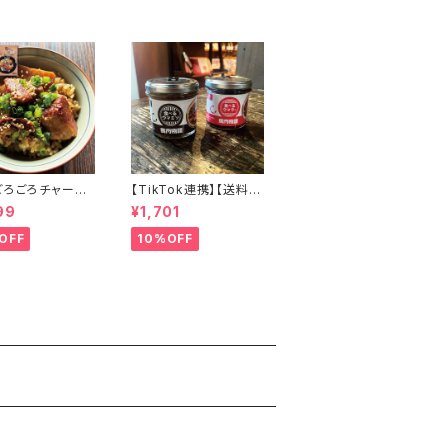
ごろごろチャーシ
【TikTok連携】【送料無
炊き込みご飯の素
料】ご飯のお供セット 食
99
¥1,701
ラーメン風炊き
べるウマラー＆食べるウ
ャーシュー飯 二
マミソセット 高たんぱく
OFF
10%OFF
2人～3人前）×2
低カロリー 会津の馬刺
ト 煮卵 豚角煮 煮
し 馬肉 食べラー お取
 常温保存 簡単
り寄せ 瓶詰めおかず ご
理 備蓄食 会津
飯のおとも
ド館