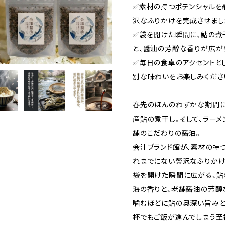
✅️素材の持つポテンシャル
沢なふりかけを完成させまし
✅️袋を開けた瞬間に、鮎の
と、醤油の芳醇な香りが広が
✅️毎日の食卓のアクセントと
別な味わいをお楽しみくださ
春先のほんのわずかな期間
産鮎の煮干し。そして、ラー
舗のこだわりの醤油。
会津ブランド館が、素材の持
れまでにない贅沢なふりかけ
袋を開けた瞬間に広がる、鮎
海の香りと、老舗醤油の芳醇
噛むほどに鮎の奥深い旨みと
杯でもご飯が進んでしまう至