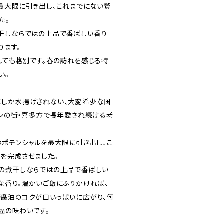
を最大限に引き出し、これまでにない贅
た。
煮干しならではの上品で香ばしい香り
ります。
しても格別です。春の訪れを感じる特
い。
にしか水揚げされない、大変希少な国
メンの街・喜多方で長年愛され続ける老
つポテンシャルを最大限に引き出し、こ
を完成させました。
の煮干しならではの上品で香ばしい
な香り。温かいご飯にふりかければ、
醤油のコクが口いっぱいに広がり、何
福の味わいです。