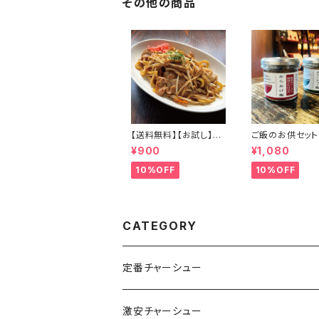
その他の商品
【送料無料】【お試し】極
ご飯のお供セット
太焼きそば 4食セット
あげ飯＆チャー
¥900
¥1,080
もちもち 麺とソース 常
飯セット 唐揚げ
温保存可 賞味期限5ヶ
美味しさそのまま
10%OFF
10%OFF
月 非常食 備蓄食 保存
多方醤油ラーメ
食 アウトドア にも
み お取り寄せ 
おかず ご飯のお
CATEGORY
定番チャーシュー
激安チャーシュー