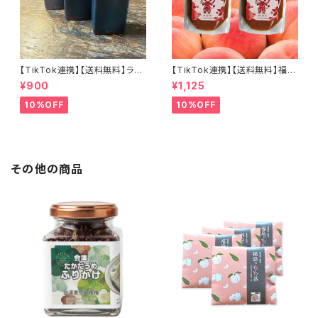
【TikTok連携】【送料無料】ラー
【TikTok連携】【送料無料】福島
メン屋が作る本物のチャーシュ
の桃 桃白醤 麻辣万能調味料2
¥900
¥1,125
ー専用だれ３個セット（８０ｃｃ×
個セット 無添加 化学調味料不
３個）焼き豚 煮豚 焼き肉 和風
使用 麻辣湯 中華料理 万能調味
10%OFF
10%OFF
こだわり素材 肉用ソース ステー
料 会津ブランド館 福島県産桃
キにも
使用
その他の商品