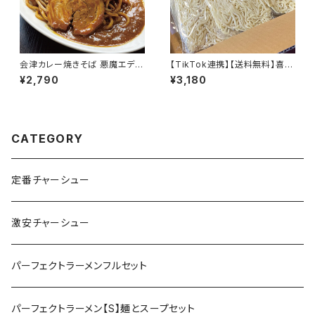
会津カレー焼きそば 悪魔エディ
【TikTok連携】【送料無料】喜多
ション 4食 極太麺 悪魔のBUT
方ラーメン 麺のみ 多加水麺 中
¥2,790
¥3,180
Aカレー 神豚チャーシュー
太麺 縮れ麺 五十嵐製麺 生め
ん 140ｇ×18食
CATEGORY
定番チャーシュー
激安チャーシュー
パーフェクトラーメンフルセット
パーフェクトラーメン【S】麺とスープセット