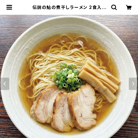
伝説の鮎の煮干しラーメン 2食入り
淡口醤油 パーフェクトラーメン 国産
鮎 多加水細麺 鮎煮干し香味油 希少
ラーメン 限定 会津ブランド館 | 会津
ブランド館 EC shop