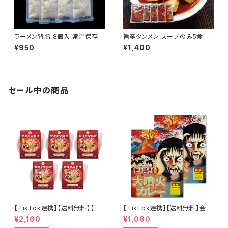
ラーメン背脂 8個入 常温保存可
旨辛タンメン スープのみ5食セ
能 賞味期限1年 国産豚 ラーメ
ット 濃厚辛味噌ラーメンスープ
¥950
¥1,400
ン二郎インスパイア 個包装 レト
140g大容量 エキスなどは極力
ルト 背脂ラーメン こってり 濃厚
控えたパーフェクトラーメン用
備蓄 長期保存可 会津ブランド
会津ブランド館
館
セール中の商品
【TikTok連携】【送料無料】【会
【TikTok連携】【送料無料】会津
津郷土料理革命】 カップこづゆ
磐梯山大噴火カレー 200ｇ×2
¥2,160
¥1,080
５個セット お湯を注いで簡単３
個セット 激辛カレー