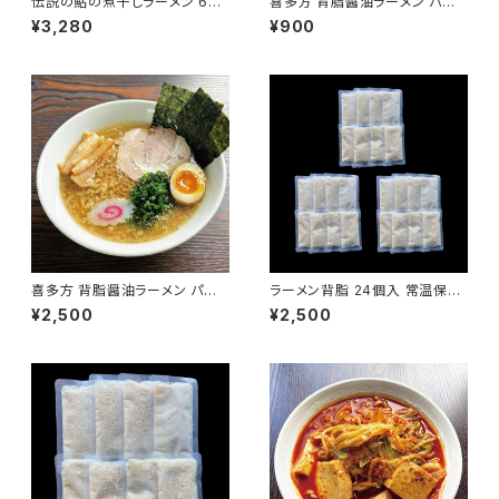
伝説の鮎の煮干しラーメン 6食
喜多方 背脂醤油ラーメン パー
入り 淡口醤油 パーフェクトラー
フェクトラーメン喜多方 こってり
¥3,280
¥900
メン 国産鮎 多加水細麺 鮎煮干
2食 生麺 常温 会津ブランド館
し香味油 希少ラーメン 限定 会
津ブランド館
喜多方 背脂醤油ラーメン パー
ラーメン背脂 24個入 常温保存
フェクトラーメン喜多方 こってり
可能 賞味期限1年 国産豚 ラー
¥2,500
¥2,500
6食 生麺 常温 会津ブランド館
メン二郎インスパイア 個包装 レ
トルト 背脂ラーメン こってり 濃
厚 備蓄 長期保存可 会津ブラン
ド館