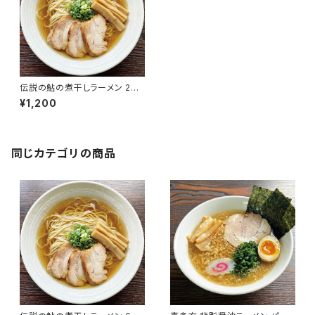
伝説の鮎の煮干しラーメン 2食
入り 淡口醤油 パーフェクトラー
¥1,200
メン 国産鮎 多加水細麺 鮎煮干
し香味油 希少ラーメン 限定 会
津ブランド館
同じカテゴリの商品