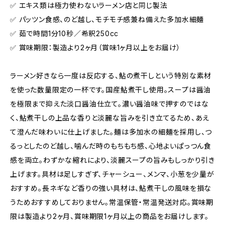
✅️ エキス類は極力使わないラーメン店と同じ製法
✅️ パッツン食感、のど越し、モチモチ感兼ね備えた多加水細麺
✅️ 茹で時間1分10秒／希釈250cc
✅️ 賞味期限：製造より2ヶ月（賞味1ヶ月以上をお届け）
ラーメン好きなら一度は反応する、鮎の煮干しという特別な素材
を使った数量限定の一杯です。国産鮎煮干し使用。スープは醤油
を極限まで抑えた淡口醤油仕立て。濃い醤油味で押すのではな
く、鮎煮干しの上品な香りと淡麗な旨みを引き立てるため、あえ
て澄んだ味わいに仕上げました。麺は多加水の細麺を採用し、つ
るっとしたのど越し、噛んだ時のもちもち感、心地よいぱっつん食
感を両立。わずかな縮れにより、淡麗スープの旨みもしっかり引き
上げます。具材は足しすぎず、チャーシュー、メンマ、小葱を少量が
おすすめ。長ネギなど香りの強い具材は、鮎煮干しの風味を損な
うためおすすめしておりません。常温保管・常温発送対応。賞味期
限は製造より2ヶ月、賞味期限1ヶ月以上の商品をお届けします。