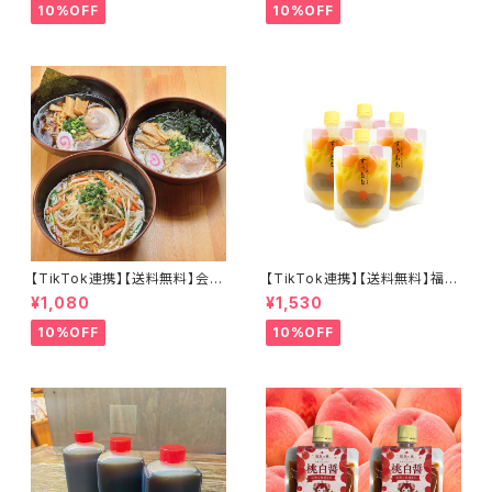
分！
10%OFF
10%OFF
【TikTok連携】【送料無料】会津
【TikTok連携】【送料無料】福島
山塩ラーメン 喜多方ラーメン 西
の桃、そのまま。 すぅもも×4個
¥1,080
¥1,530
会津味噌ラーメン 会津三大ラー
セット とろ～り濃密 常温保存
メン3食セット
可能
10%OFF
10%OFF