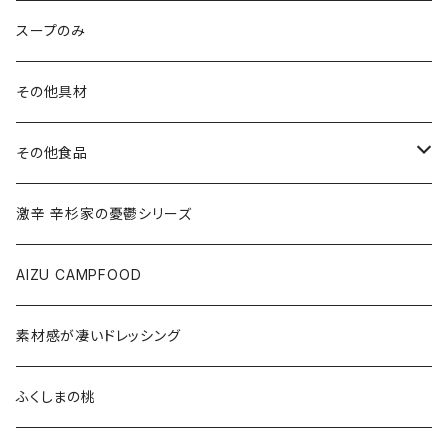
スープのみ
その他具材
その他食品
ご飯のお供
激辛 辛杉家の憂鬱シリーズ
会津の馬刺し
AIZU CAMPFOOD
果実
素材感が凄いドレッシング
会津のうまいもの
ふくしまの桃