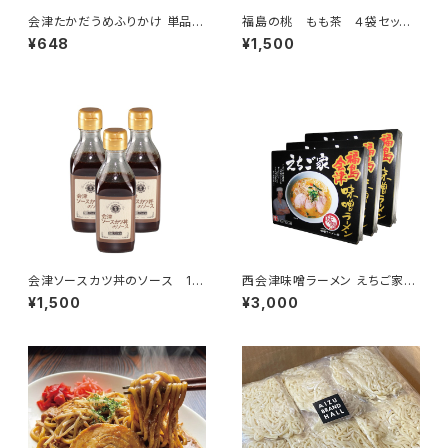
会津たかだうめふりかけ 単品
福島の桃 もも茶 ４袋セッ
ふりかけ 梅の香りが楽しめる風
ト ひゃくぶんのいち ピーチテ
¥648
¥1,500
味豊かな味わい ご飯のお供 振
ィー
り掛け ご当地グルメ 郷土料理
会津ソースカツ丼のソース 18
西会津味噌ラーメン えちご家4
0ｍｌ×３本セット ご当地ソース
食×3箱（12食）福島グルメグラン
¥1,500
¥3,000
プリ優勝