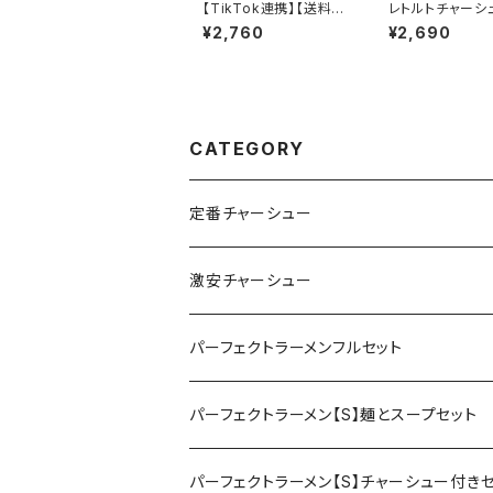
【TikTok連携】【送料無
レトルトチャーシ
料】ご飯のお供４種セッ
厚カット8枚 600
¥2,760
¥2,690
ト からあげ飯 チャーシ
あり 個包装 アウ
ュー飯 食べるウマラー
備蓄食 非常食 
食べるウマミソセット 肉
限1年
系ご飯のお供 ギフト プ
レゼント 贈り物にも お
取り寄せ 瓶詰めおかず
CATEGORY
定番チャーシュー
激安チャーシュー
パーフェクトラーメンフルセット
パーフェクトラーメン【S】麺とスープセット
パーフェクトラーメン【S】チャーシュー付き