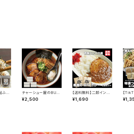
鮎ふり
チャーシュー屋のBUTA
【送料無料】二郎インス
【Tik
淡口醤
アブラ 50g×30袋 個包
パイア 悪魔のBUTAカ
料】つ
¥2,500
¥1,690
¥1,3
み ご
装 豚ラード 炒飯 野菜
レー 2食セット 中辛 背
ラーメ
 限
炒め 煮物 ラーメン 背
脂ニンニク 巨大チャー
魚介豚
館
脂 常温 長期保存 会津
シュー こってり レトルト
とスー
ブランド館
カレー 常温 会津ブラン
たっぷ
ド館
ン 二
極太麺
お取り
ープ 