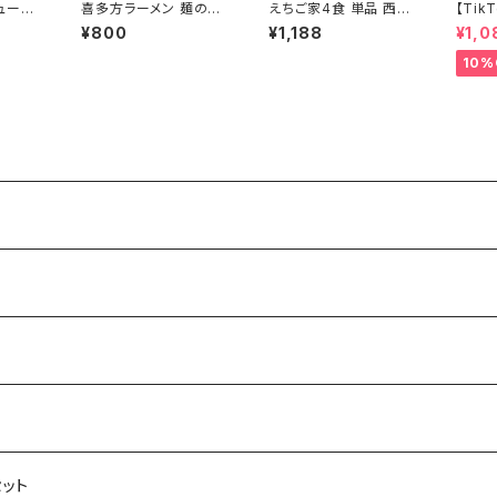
ュー極
喜多方ラーメン 麺のみ
えちご家4食 単品 西会
【Tik
g 訳
多加水麺 中太麺 縮れ
津味噌ラーメン福島グ
料】会
¥800
¥1,188
¥1,0
トドア
麺 五十嵐製麺 生め
ルメグランプリ優勝
喜多方
賞味期
ん 140ｇ×6食
味噌ラ
10%
ラーメ
セット