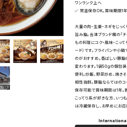
ワンランク上へ
✅️ 常温保存OK。賞味期限1
大量の肉・生姜・ネギをじっ
旨み脂。会津ブランド館の「チ
もの料理にコク・風味・こっ
ード）です。フライパンや小鍋
のがおすすめ。香ばしい豚脂
変わります。1袋50gの個包
便利。炒飯、野菜炒め、焼き
相性抜群。豚脂ならではのコ
保存可能で賞味期限は1年。
こってり系が好きな方、いつ
は冷蔵保存し、お早めにお召
Internationa