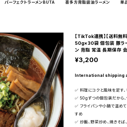
パーフェクトラーメンBUTA
喜多方背脂醤油ラーメン
単
【TikTok連携】【送料
50g×30袋 個包装 豚
ン 背脂 常温 長期保存 
¥3,200
International shipping 
✅️ 料理にコクと風味を足す
✅️ 50gずつの個包装だか
✅️ フライパンや小鍋で温め
すめ
✅️ 炒飯、野菜炒め、焼きそ