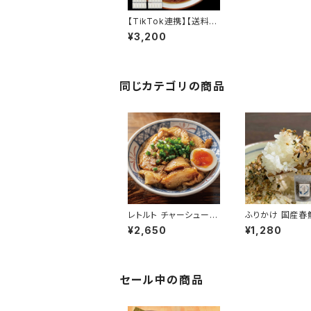
【TikTok連携】【送料無
料】チャーシュー屋のB
¥3,200
UTAアブラ 50g×30袋
個包装 豚ラード 炒飯
野菜炒め 煮物 ラーメン
背脂 常温 長期保存 会
津ブランド館
同じカテゴリの商品
レトルト チャーシュー
ふりかけ 国産春
切り落とし 600g 100
かけ 2個セット 
¥2,650
¥1,280
g×6袋 常温保存 個包
油 鮎の上品な旨
装 激安 訳あり 豚バラ
飯のお供 振り掛け
専用たれ付 焼豚 ラーメ
定 会津ブランド
ン 会津ブランド館
セール中の商品