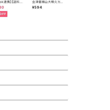
Tok連携】【送料無
会津磐梯山大噴火カレ
津山塩ラーメン
ー 単品 200ｇ 激辛カ
80
¥594
ラーメン 西会津
レー
ーメン 会津三大
OFF
ン3食セット