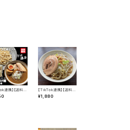
Tok連携】【送料無
【TikTok連携】【送料無
け麺 パーフェクト
料】二郎ラーメン インス
50
¥1,880
ン【S】特濃つけ麺
パイア系 パーフェクトラ
骨 2食セット 麺
ーメン【S】BUTA 1食 チ
プ つけ汁多め 麺
ャーシュー付き2食セッ
り200ｇ オーショ
ト
郎系 インスパイア
 付け麺 自宅用
寄せ 豚骨背脂ス
どろスープ 魚粉