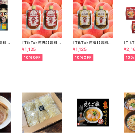
会津ブ
【送料無
【TikTok連携】【送料無
【TikTok連携】【送料無
【Tik
大噴火
料】福島の桃 桃白醤 麻
料】福島の桃 桃白醤 焼
料】【
¥1,125
¥1,125
¥2,1
2個セッ
辣万能調味料2個セット
き肉のたれ2個セット 無
命】 
無添加 化学調味料不使
添加 化学調味料不使用
ット 
10%OFF
10%OFF
10%
用 麻辣湯 中華料理 万
肉料理 万能だれ 福島
３分！
能調味料 会津ブランド
県産桃使用 焼肉 野菜
館 福島県産桃使用
炒め タレ 会津ブランド
館