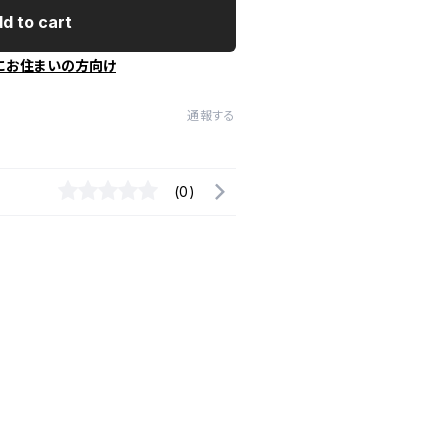
d to cart
にお住まいの方向け
通報する
(0)