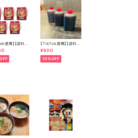
ランド館
Tok連携】【送料無
【TikTok連携】【送料無
会津郷土料理革
料】ラーメン屋が作る本
60
¥900
カップこづゆ ５個セ
物のチャーシュー専用
お湯を注いで簡単
だれ３個セット（８０ｃｃ×
OFF
10%OFF
３個）焼き豚 煮豚 焼き
肉 和風 こだわり素材
肉用ソース ステーキに
も