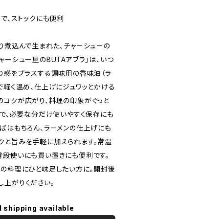
年で、ストックにも便利
くり煮込んで生まれた、チャーシューの
ャーシュー屋のBUTAアブラ」は、いつ
てり感をプラスする調味用の香味油（ラ
で軽く温め、仕上げにジュワッとかける
のコクが広がり、料理の印象がぐっと
装で、必要な分だけ使いやすく保存にも
そばはもちろん、ラーメンの仕上げにも
クと旨みを手軽に加えられます。常温
普段使いにも買い置きにも便利です。
もの料理にひと味足したい方に。開封後
し上がりください。
l shipping available