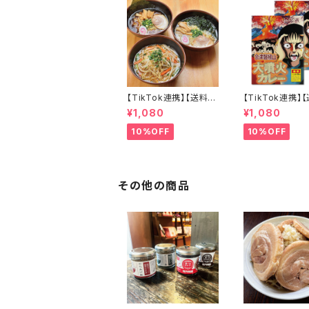
【TikTok連携】【送料無
【TikTok連携】
料】会津山塩ラーメン
料】会津磐梯山
¥1,080
¥1,080
喜多方ラーメン 西会津
カレー 200ｇ×
味噌ラーメン 会津三大
ト 激辛カレー
10%OFF
10%OFF
ラーメン3食セット
その他の商品