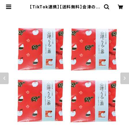
【TikTok連携】【送料無料】会津のり
んご茶 ×4個セット 会津美里町産りん
ご使用 | 会津ブランド館 EC shop