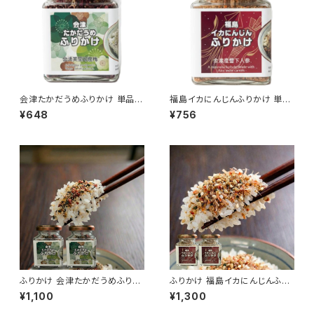
会津たかだうめふりかけ 単品
福島イカにんじんふりかけ 単品
ふりかけ 梅の香りが楽しめる風
ふりかけ 人参とイカの上品な味
¥648
¥756
味豊かな味わい ご飯のお供 振
わい ご飯のお供 振り掛け ご当
り掛け ご当地グルメ 郷土料理
地グルメ 郷土料理
ふりかけ 会津たかだうめふりか
ふりかけ 福島イカにんじんふり
け2個セット 梅の香りが楽しめ
かけ2個セット 人参とイカの上
¥1,100
¥1,300
る風味豊かな味わい ご飯のお
品な味わい ご飯のお供 振り掛
供 振り掛け ご当地グルメ 郷土
け ご当地グルメ 郷土料理