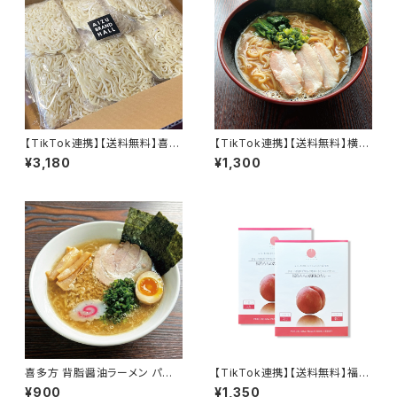
【TikTok連携】【送料無料】喜多
【TikTok連携】【送料無料】横浜
方ラーメン 麺のみ 多加水麺 中
醤油豚骨ラーメン パーフェクト
¥3,180
¥1,300
太麺 縮れ麺 五十嵐製麺 生め
ラーメンIE-K【S】2食セット 麺と
ん 140ｇ×18食
スープセット 家系ラーメン 鶏油
お取り寄せグルメ 常温保存 2
024年7月改良版
喜多方 背脂醤油ラーメン パー
【TikTok連携】【送料無料】福島
フェクトラーメン喜多方 こってり
の桃 水を一切使わず果実と野
¥900
¥1,350