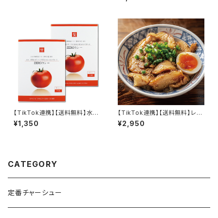
2食 生麺 常温 会津ブランド館
菜の水分のみで作った 福島も
ものZEROカレー 2個セット
【TikTok連携】【送料無料】水を
【TikTok連携】【送料無料】レト
一切使わずトマトと野菜の水分
ルト チャーシュー 切り落とし 6
¥1,350
¥2,950
のみで作ったZEROカレー2個セ
00g 100g×6袋 常温保存 個包
ット
装 激安 訳あり 豚バラ 専用たれ
付 焼豚 ラーメン 会津ブランド
館
CATEGORY
定番チャーシュー