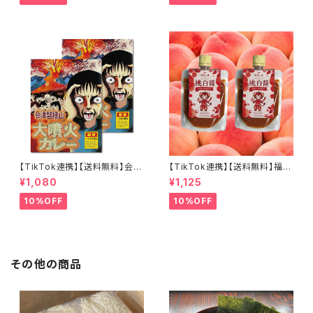
こだわり素材 肉用ソース ステー
キにも
【TikTok連携】【送料無料】会津
【TikTok連携】【送料無料】福島
磐梯山大噴火カレー 200ｇ×2
の桃 桃白醤 麻辣万能調味料2
¥1,080
¥1,125
個セット 激辛カレー
個セット 無添加 化学調味料不
使用 麻辣湯 中華料理 万能調味
10%OFF
10%OFF
料 会津ブランド館 福島県産桃
使用
その他の商品