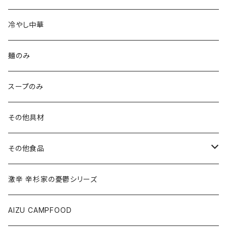
冷やし中華
麺のみ
スープのみ
その他具材
その他食品
ご飯のお供
激辛 辛杉家の憂鬱シリーズ
会津の馬刺し
AIZU CAMPFOOD