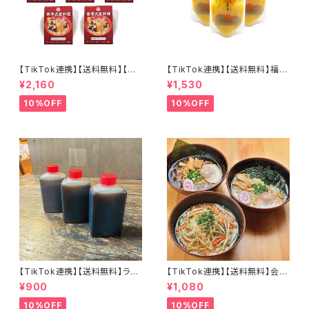
【TikTok連携】【送料無料】【会
【TikTok連携】【送料無料】福島
津郷土料理革命】 カップこづゆ
の桃、そのまま。 すぅもも×4個
¥2,160
¥1,530
５個セット お湯を注いで簡単３
セット とろ～り濃密 常温保存
分！
可能
10%OFF
10%OFF
【TikTok連携】【送料無料】ラー
【TikTok連携】【送料無料】会津
メン屋が作る本物のチャーシュ
山塩ラーメン 喜多方ラーメン 西
¥900
¥1,080
ー専用だれ３個セット（８０ｃｃ×
会津味噌ラーメン 会津三大ラー
３個）焼き豚 煮豚 焼き肉 和風
メン3食セット
10%OFF
10%OFF