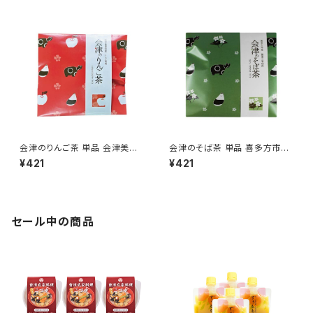
料理
会津のりんご茶 単品 会津美里
会津のそば茶 単品 喜多方市産
町産りんご使用
蕎麦の実使用
¥421
¥421
セール中の商品