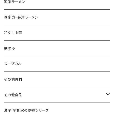
家系ラーメン
喜多方・会津ラーメン
冷やし中華
麺のみ
スープのみ
その他具材
その他食品
ご飯のお供
激辛 辛杉家の憂鬱シリーズ