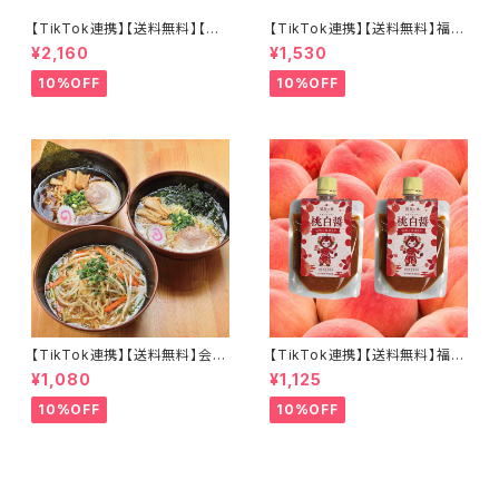
【TikTok連携】【送料無料】【会
【TikTok連携】【送料無料】福島
津郷土料理革命】 カップこづゆ
の桃、そのまま。 すぅもも×4個
¥2,160
¥1,530
５個セット お湯を注いで簡単３
セット とろ～り濃密 常温保存
分！
可能
10%OFF
10%OFF
【TikTok連携】【送料無料】会津
【TikTok連携】【送料無料】福島
山塩ラーメン 喜多方ラーメン 西
の桃 桃白醤 麻辣万能調味料2
¥1,080
¥1,125
会津味噌ラーメン 会津三大ラー
個セット 無添加 化学調味料不
メン3食セット
使用 麻辣湯 中華料理 万能調味
10%OFF
10%OFF
料 会津ブランド館 福島県産桃
使用