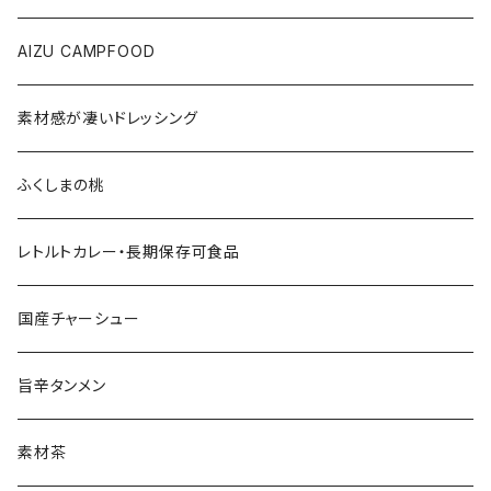
会津の馬刺し
AIZU CAMPFOOD
果実
素材感が凄いドレッシング
会津のうまいもの
ふくしまの桃
レトルトカレー・長期保存可食品
国産チャーシュー
旨辛タンメン
素材茶