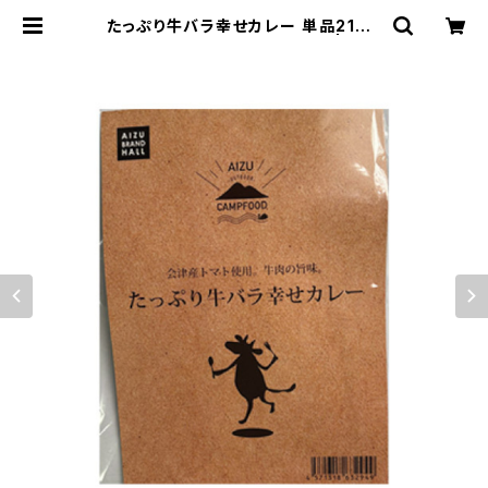
たっぷり牛バラ幸せカレー 単品210ｇ
キャンプ AIZU CAMPFOOD | 会津
ブランド館 EC shop