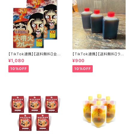
【TikTok連携】【送料無料】会津
【TikTok連携】【送料無料】ラー
磐梯山大噴火カレー 200ｇ×2
メン屋が作る本物のチャーシュ
¥1,080
¥900
個セット 激辛カレー
ー専用だれ３個セット（８０ｃｃ×
３個）焼き豚 煮豚 焼き肉 和風
10%OFF
10%OFF
こだわり素材 肉用ソース ステー
キにも