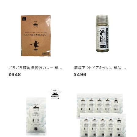
ごろごろ豚角煮贅沢カレー 単品
酒塩アウトドアミックス 単品 AI
210ｇ キャンプ AIZU CAMPF
ZU CAMPFOOD
¥648
¥496
OOD