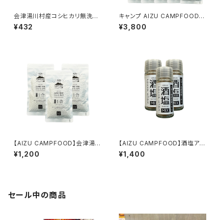
会津湯川村産コシヒカリ無洗米
キャンプ AIZU CAMPFOOD
1合 単品 メスティン用
会津湯川村産コシヒカリ無洗米
¥432
¥3,800
1合×10個 メスティン用
【AIZU CAMPFOOD】会津湯
【AIZU CAMPFOOD】酒塩アウ
川村産コシヒカリ無洗米1合×3
トドアミックス×3本セット
¥1,200
¥1,400
個セット
セール中の商品