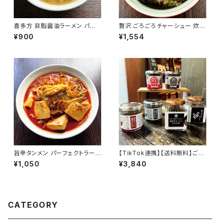
喜多方 背脂醤油ラーメン パー
贅沢 ごろごろチャーシュー 炊き
フェクトラーメン喜多方 こってり
込みご飯の素 喜多方ラーメン風
¥900
¥1,554
2食 生麺 常温 会津ブランド館
炊き込みチャーシュー飯 二合用
（2人～3人前）×2個セット 煮卵
豚角煮 煮干だし 常温保存 簡単
時短料理 備蓄食 会津ブランド
館
旨辛タンメン パーフェクトラーメ
【TikTok連携】【送料無料】ご飯
ンKARAMISO 2食セット 濃厚
のお供６種セット からあげ飯 チ
¥1,050
¥3,840
辛味噌ラーメン 160g大容量 生
ャーシュー飯 食べるウマラー 食
麺 豚骨味噌 辛ラーメン 激辛 タ
べるウマミソセット 喜多方ラーメ
ンメン 常温 会津ブランド館
ンふりかけ 会津の蕎麦ふりかけ
瓶詰めおかず ギフト プレゼント
お取り寄せ
CATEGORY