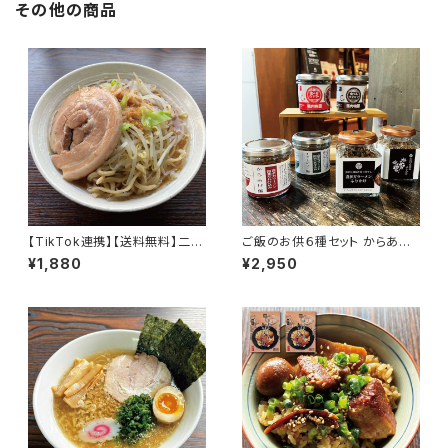
その他の商品
【TikTok連携】【送料無料】二郎
ご飯のお供６種セット からあげ
ラーメン インスパイア系 パーフ
飯 チャーシュー飯 食べるウマラ
¥1,880
¥2,950
ェクトラーメン【S】BUTA 1食 チ
ー 食べるウマミソセット 喜多方
ャーシュー付き2食セット
ラーメンふりかけ 会津の蕎麦ふ
りかけ 瓶詰めおかず ギフト プ
レゼント お取り寄せ